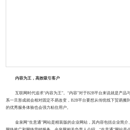
内容为王，高效吸引客户
互联网时代追求
“
内容为王
”
。
“
内容
”
对于
B2B
平台来说就是产品
系一旦形成就会相对固定不易改变，
B2B
平台要想从传统线下贸易搬
的优秀服务体验也会强力粘住用户。
金泉网
“
生意通
”
网站是精装版的企业网站，其内容包括企业简介
网络推广和网络营销服务。金泉网相关负责人介绍，
“
生意通
”
网站是