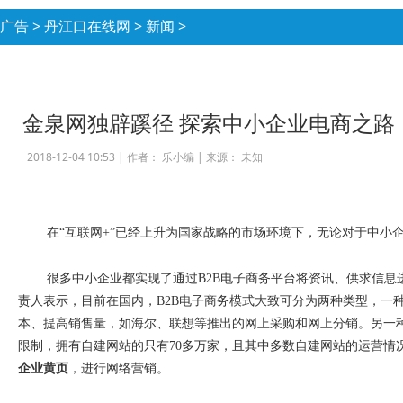
广告
>
丹江口在线网
>
新闻
>
金泉网独辟蹊径 探索中小企业电商之路
2018-12-04 10:53 |
作者： 乐小编
|
来源： 未知
在
“
互联网
+”
已经上升为国家战略的市场环境下，无论对于中小
很多中小企业都实现了通过
B2B
电子商务平台将资讯、供求信息
责人表示，目前在国内，
B2B
电子商务模式大致可分为两种类型，一
本、提高销售量，如海尔、联想等推出的网上采购和网上分销。另一
限制，拥有自建网站的只有
70
多万家，且其中多数自建网站的运营情
企业黄页
，进行网络营销。