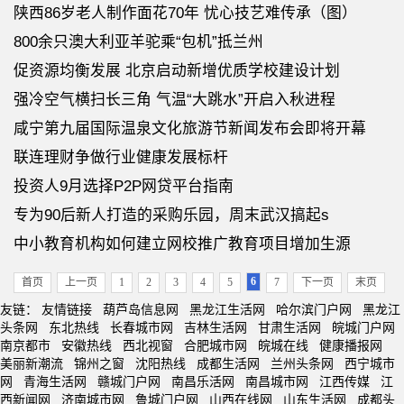
陕西86岁老人制作面花70年 忧心技艺难传承（图）
800余只澳大利亚羊驼乘“包机”抵兰州
促资源均衡发展 北京启动新增优质学校建设计划
强冷空气横扫长三角 气温“大跳水”开启入秋进程
咸宁第九届国际温泉文化旅游节新闻发布会即将开幕
联连理财争做行业健康发展标杆
投资人9月选择P2P网贷平台指南
专为90后新人打造的采购乐园，周末武汉搞起s
中小教育机构如何建立网校推广教育项目增加生源
6
首页
上一页
1
2
3
4
5
7
下一页
末页
友链：
友情链接
葫芦岛信息网
黑龙江生活网
哈尔滨门户网
黑龙江
头条网
东北热线
长春城市网
吉林生活网
甘肃生活网
皖城门户网
南京都市
安徽热线
西北视窗
合肥城市网
皖城在线
健康播报网
美丽新潮流
锦州之窗
沈阳热线
成都生活网
兰州头条网
西宁城市
网
青海生活网
赣城门户网
南昌乐活网
南昌城市网
江西传媒
江
西新闻网
济南城市网
鲁城门户网
山西在线网
山东生活网
成都头