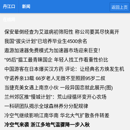
丹江口
新闻
返回上页
在线网
保安晕倒经查为艾滋病初筛阳性 称公司要其尽快离开
我国“拔尖计划”已培养毕业生4500余名
遨游加速器免费模式为加速器市场迎来巨变！
“95后”揾工最青睐国企 年轻人找工作看重性价比
中国游客在日本爆买汉方药 评论：让经典名方焕发生机
守诺养亲13载 66岁老人无微不至照顾95岁二叔
当捷克美女遇上南京小伙 一段异国恋就此展开(图)
兰州郊区推“慢城计划”：荒山绿循环变开心农场
一科研团队揭示全球森林养分分配规律
冷空气继续影响江南华南 华北大气扩散条件转差
冷空气来袭 浙江多地气温骤降一步入秋