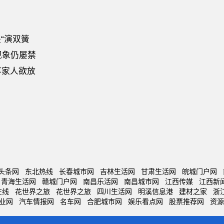
“演双簧
现象仍屡禁
疼家人欲放
头条网
东北热线
长春城市网
吉林生活网
甘肃生活网
皖城门户网
青海生活网
赣城门户网
南昌乐活网
南昌城市网
江西传媒
江西新
在线
花世界之旅
花世界之旅
四川生活网
明溪信息港
建材之家
浙
业网
汽车情报网
名车网
合肥城市网
娱乐看点网
股票推荐网
资源