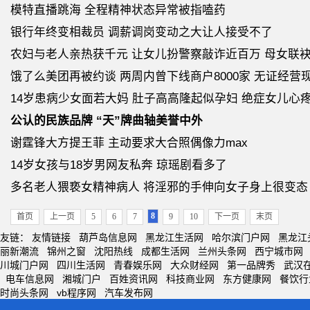
模特直播跳海 全程精神状态异常被指嗑药
银行年终变相裁员 调薪调岗变动之大让人接受不了
农妇与老人亲热获千元 让女儿扮警察敲诈近百万 母女联袂
饿了么美团再被约谈 两周内曾下线商户8000家 无证经营
14岁患病少女面若大妈 肚子高高隆起似孕妇 绝症女儿心
公认的民族品牌 “天”牌曲轴美誉中外
谢霆锋大方提王菲 主动要求大合照偶像力max
14岁女孩与18岁男网友私奔 琼瑶剧看多了
多名老人猥亵女精神病人 将淫邪的手伸向女子身上很变态
8
首页
上一页
5
6
7
9
10
下一页
末页
友链：
友情链接
葫芦岛信息网
黑龙江生活网
哈尔滨门户网
黑龙江
丽新潮流
锦州之窗
沈阳热线
成都生活网
兰州头条网
西宁城市网
川城门户网
四川生活网
青春娱乐网
大众财经网
第一品牌秀
武汉
电车信息网
湘城门户
百姓资讯网
科技商业网
东方健康网
餐饮行
时尚头条网
vb程序网
汽车发布网