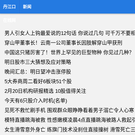
丹江口
新闻
在线网
男人引女人上钩最爱说的12句话 你说过几句 可千万不要
穿山甲董事长！云南一公司董事长因肢解穿山甲获刑
中国这只猪厉害了！世界上罕见的巨型物种 你见过几种？
明日股市三大猜想及应对策略
晚间汇总：明日望冲击涨停股
5大券商周二看好6板块51个股
2月20日机构研报精选 10股值得关注
今天有6只股介入时机(名单)
见死不救忙刷手机 围观群众眼睁睁看着男子溺亡令人心寒
模特直播跳海被救 性感嫩模凌晨4点直播跳海被路人救起
女生滑雪意外身亡 练旗门技术没刹住直接撞树 滑雪死亡